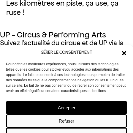
Les kilomètres en piste, ça use, ça
ruse !
UP - Circus & Performing Arts
Suivez l’actualité du cirque et de UP via la
newsletter et nos réseaux!
GÉRER LE CONSENTEMENT
Facebook
Instagram
Linkedin
Newsletter
Pour offrir les meilleures expériences, nous utilisons des technologies
telles que les cookies pour stocker et/ou accéder aux informations des
appareils. Le fait de consentir à ces technologies nous permettra de traiter
des données telles que le comportement de navigation ou les ID uniques
Localisation UP
50 Rue Osseghem, 1080 Bruxelles
sur ce site. Le fait de ne pas consentir ou de retirer son consentement peut
avoir un effet négatif sur certaines caractéristiques et fonctions.
Accès & Contact
Lieu & Espaces
Partenaires
Accepter
Emplois
MyUp
Refuser
WikiUp