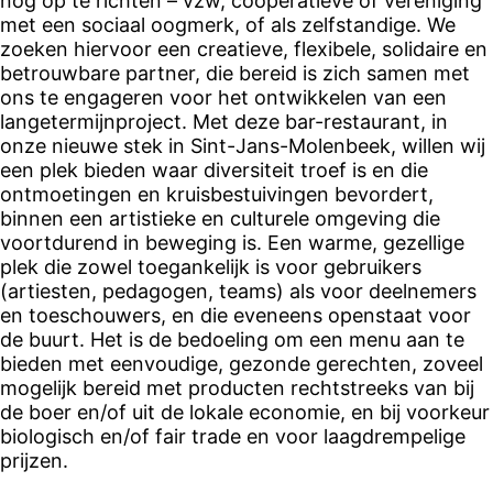
nog op te richten – vzw, coöperatieve of vereniging
met een sociaal oogmerk, of als zelfstandige. We
zoeken hiervoor een creatieve, flexibele, solidaire en
betrouwbare partner, die bereid is zich samen met
ons te engageren voor het ontwikkelen van een
langetermijnproject. Met deze bar-restaurant, in
onze nieuwe stek in Sint-Jans-Molenbeek, willen wij
een plek bieden waar diversiteit troef is en die
ontmoetingen en kruisbestuivingen bevordert,
binnen een artistieke en culturele omgeving die
voortdurend in beweging is. Een warme, gezellige
plek die zowel toegankelijk is voor gebruikers
(artiesten, pedagogen, teams) als voor deelnemers
en toeschouwers, en die eveneens openstaat voor
de buurt. Het is de bedoeling om een menu aan te
bieden met eenvoudige, gezonde gerechten, zoveel
mogelijk bereid met producten rechtstreeks van bij
de boer en/of uit de lokale economie, en bij voorkeur
biologisch en/of fair trade en voor laagdrempelige
prijzen.