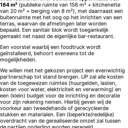
184 m²
(publieke ruimte van 156 m² + kitchenette
van 20 m² + berging van 8 m²), met daarnaast een
buitenruimte met het oog op het inrichten van een
terras, waarvan de afmetingen later worden
bepaald. Een sanitair blok wordt toegankelijk
gemaakt net naast de eigenlijke bar-restaurant.
Een voorstel waarbij een foodtruck wordt
geïnstalleerd, behoort eveneens tot de
mogelijkheden.
We willen met het gekozen project een evenwichtig
partnerschap tot stand brengen. UP zal alle kosten
van de toegewezen ruimtes (huurgelden, lasten,
kosten voor water, elektriciteit en verwarming) en
een (klein) budget voor de inrichting en decoratie
voor zijn rekening nemen. Hierbij geven wij de
voorkeur aan tweedehands of gerecycleerde
stukken en materialen. Een (beperkte/redelijke)
overdracht van de gerealiseerde omzet zal tussen
de partijen onderling worden geregeld.