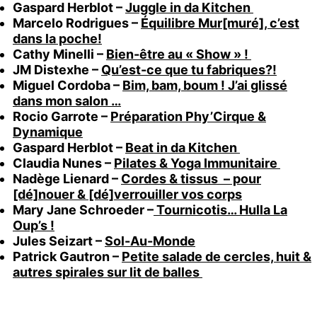
Gaspard Herblot –
Juggle in da Kitchen
Marcelo Rodrigues –
Équilibre Mur[muré], c’est
dans la poche!
Cathy Minelli –
Bien-être au « Show » !
JM Distexhe –
Qu’est-ce que tu fabriques?!
Miguel Cordoba –
Bim, bam, boum ! J’ai glissé
dans mon salon …
Rocio Garrote –
Préparation Phy’Cirque &
Dynamique
Gaspard Herblot –
Beat in da Kitchen
Claudia Nunes –
Pilates & Yoga Immunitaire
Nadège Lienard –
Cordes & tissus – pour
[dé]nouer & [dé]verrouiller vos corps
Mary Jane Schroeder –
Tournicotis… Hulla La
Oup’s !
Jules Seizart –
Sol-Au-Monde
Patrick Gautron –
Petite salade de cercles, huit &
autres spirales sur lit de balles