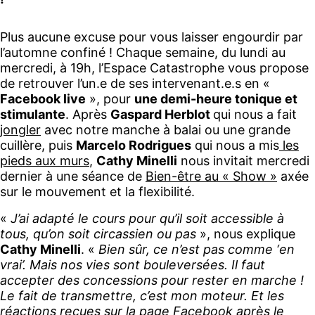
Plus aucune excuse pour vous laisser engourdir par
l’automne confiné ! Chaque semaine, du lundi au
mercredi, à 19h, l’Espace Catastrophe vous propose
de retrouver l’un.e de ses intervenant.e.s en «
Facebook live
», pour
une demi-heure tonique et
stimulante
. Après
Gaspard Herblot
qui nous a fait
jongler
avec notre manche à balai ou une grande
cuillère, puis
Marcelo Rodrigues
qui nous a mis
les
pieds aux murs
,
Cathy Minelli
nous invitait mercredi
dernier à une séance de
Bien-être au « Show »
axée
sur le mouvement et la flexibilité.
«
J’ai adapté le cours pour qu’il soit accessible à
tous, qu’on soit circassien ou pas
», nous explique
Cathy Minelli
. «
Bien sûr, ce n’est pas comme ‘en
vrai’. Mais nos vies sont bouleversées. Il faut
accepter des concessions pour rester en marche !
Le fait de transmettre, c’est mon moteur. Et les
réactions reçues sur la page Facebook après le