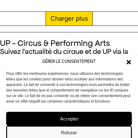
Charger plus
UP - Circus & Performing Arts
Suivez l’actualité du cirque et de UP via la
newsletter et nos réseaux!
GÉRER LE CONSENTEMENT
Facebook
Instagram
Linkedin
Newsletter
Pour offrir les meilleures expériences, nous utilisons des technologies
telles que les cookies pour stocker et/ou accéder aux informations des
appareils. Le fait de consentir à ces technologies nous permettra de traiter
des données telles que le comportement de navigation ou les ID uniques
Localisation UP
50 Rue Osseghem, 1080 Bruxelles
sur ce site. Le fait de ne pas consentir ou de retirer son consentement peut
avoir un effet négatif sur certaines caractéristiques et fonctions.
Accès & Contact
Lieu & Espaces
Partenaires
Accepter
Emplois
MyUp
Refuser