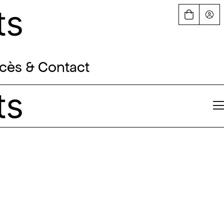
ts
cès & Contact
ts