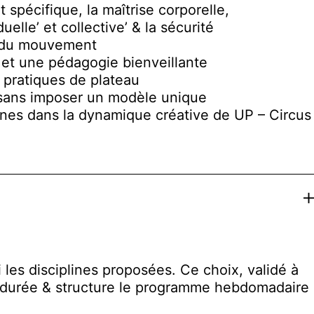
 spécifique, la maîtrise corporelle,
elle’ et collective’ & la sécurité
et du mouvement
 et une pédagogie bienveillante
s pratiques de plateau
s sans imposer un modèle unique
eunes dans la dynamique créative de UP – Circus
Ex
es disciplines proposées. Ce choix, validé à
 la durée & structure le programme hebdomadaire