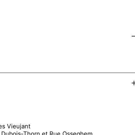
Co
Ex
es Vieujant
e Dubois-Thorn et Rue Osseghem.