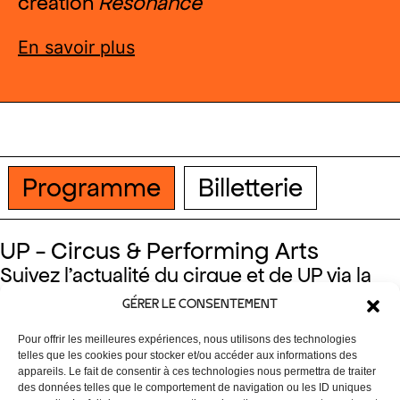
création
Résonance
En savoir plus
programme
billetterie
UP - Circus & Performing Arts
Suivez l’actualité du cirque et de UP via la
newsletter et nos réseaux!
GÉRER LE CONSENTEMENT
Facebook
Instagram
Linkedin
Newsletter
Pour offrir les meilleures expériences, nous utilisons des technologies
telles que les cookies pour stocker et/ou accéder aux informations des
appareils. Le fait de consentir à ces technologies nous permettra de traiter
des données telles que le comportement de navigation ou les ID uniques
Localisation UP
50 Rue Osseghem, 1080 Bruxelles