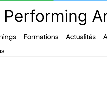
 Performing A
inings
Formations
Actualités
A
us